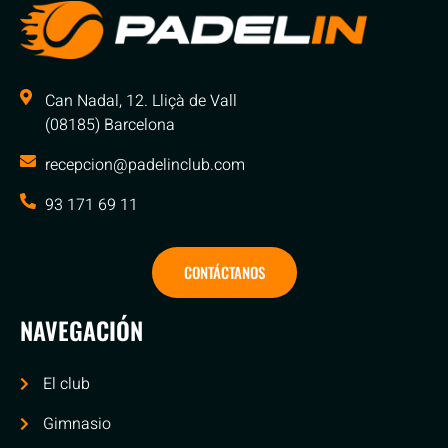
Can Nadal, 12. Lliçà de Vall
(08185) Barcelona
recepcion@padelinclub.com
93 171 69 11
CONTÁCTANOS
NAVEGACIÓN
El club
Gimnasio